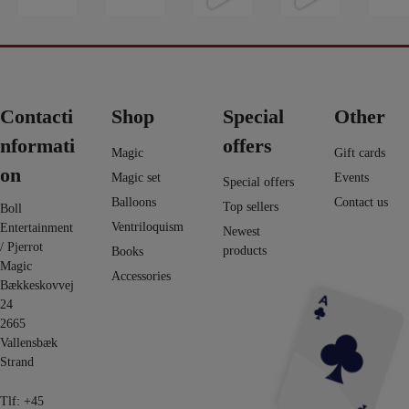
avengers-
placering -
end 100
...
er Fall 2.0 -
...
på dett
infi
...
det har
...
5
12
9
6
3
0
2
1
0
0
Contacti
Shop
Special
Other
nformati
offers
Magic
Gift cards
on
Magic set
Events
Special offers
Balloons
Contact us
Top sellers
Boll
Ventriloquism
Entertainment
Newest
/ Pjerrot
products
Books
Magic
Accessories
Bækkeskovvej
24
2665
Vallensbæk
Strand
Tlf:
+45