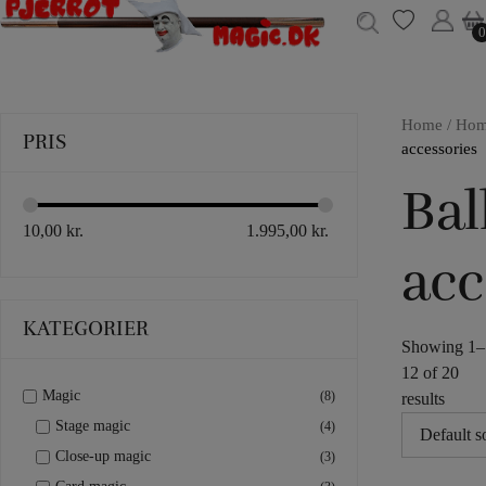
0
0
Home
/
Ho
PRIS
accessories
Bal
10,00
kr.
1.995,00
kr.
acc
KATEGORIER
Showing 1–
12 of 20
Magic
(8)
results
Stage magic
(4)
Close-up magic
(3)