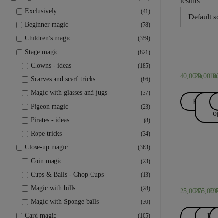
results
Exclusively
(41)
Beginner magic
(78)
Children's magic
(359)
STAPLES
SCAR
C
Stage magic
(821)
AND
-
13 Thor
15 x 
2
SCAR
I
Clowns - ideas
(185)
TRIC
40,00
20,00
kr.
10
kr
Scarves and scarf tricks
(86)
Magic with glasses and jugs
(37)
Read m
S
Pigeon magic
(23)
o
Pirates - ideas
(8)
Rope tricks
(34)
Close-up magic
(363)
Coin magic
SCARVES
SCAR
S
(23)
AND
AND
A
20 x 20
20th
2
Cups & Balls - Chop Cups
(13)
SCARF
SCAR
S
TRICKS
TRIC
T
Magic with bills
(28)
25,00
275,00
kr.
29
k
Magic with Sponge balls
(30)
Card magic
Selec
Re
(105)