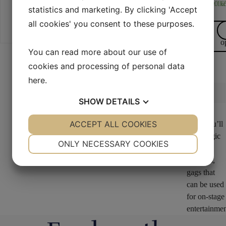
325,00
45,00
kr.
16
kr
statistics and marketing. By clicking 'Accept
Books
(6)
all cookies' you consent to these purposes.
DVDs
(2)
Read m
S
o
You can read more about our use of
cookies and processing of personal data
here
.
1
2
3
4
…
67
6
SHOW
DETAILS
YES
ACCEPT ALL COOKIES
NO
YES
NO
Here you’ll
find magic
NECESSARY
PREFERENCES
ONLY NECESSARY COOKIES
tricks,
YES
NO
YES
NO
illusions,
gags that
MARKETING
STATISTICS
can be used
for on-stage
entertainmen