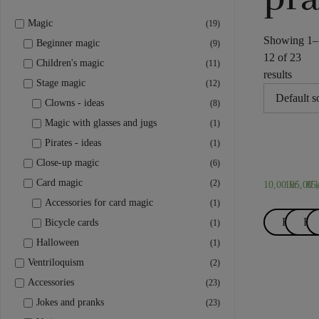
Magic
(19)
Showing 1–
Beginner magic
(9)
12 of 23
Children's magic
(11)
results
Stage magic
(12)
Clowns - ideas
(8)
Magic with glasses and jugs
(1)
CLOWNS
CLOW
A
Pirates - ideas
(1)
-
-
F
Clown 
Com
C
Close-up magic
(6)
IDEAS
IDEAS
C
Card magic
(2)
10,00
195,00
kr.
85
k
Accessories for card magic
(1)
Read m
Re
Bicycle cards
(1)
Halloween
(1)
Ventriloquism
(2)
Accessories
(23)
CLOWNS
JOKE
J
Jokes and pranks
(23)
-
AND
A
Ever Fi
Expl
F
IDEAS
PRAN
P