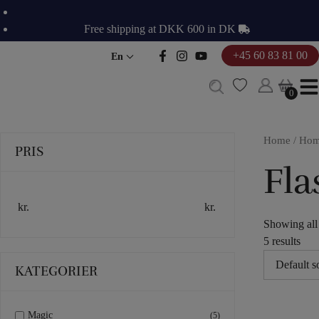
Skip
to
Free shipping at DKK 600 in DK
content
+45 60 83 81 00
En
0
0
Home
/
Ho
PRIS
Fla
kr.
kr.
Showing all
5 results
KATEGORIER
FLASH
FLAS
F
Magic
(5)