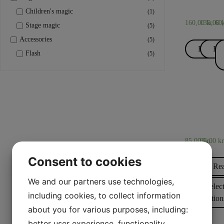
Double
Flas
F
Children's magic
(1)
160,00
135,00
kr.
60
k
Stage magic
(5)
Accessories
(5)
Read m
Re
Flash
(5)
FLASH
FLAS
Flash p
Flas
85,00
95,00
kr.
kr
–
Consent to cookies
95,00
kr.
Re
We and our partners use technologies,
Selec
including cookies, to collect information
option
about you for various purposes, including:
better user experience, functionality,