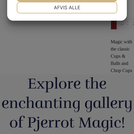
NØDVENDIGE
PRÆFERENCER
AFVIS ALLE
1
2
3
MARKETING
STATISTIK
Magic with
the classic
Cups &
Balls and
Chop Cups
Explore the
enchanting gallery
of Pjerrot Magic!