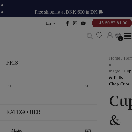
Skip
to
Free shipping at DKK 600 in DK
content
+45 60 83 81 00
En
0
0
Home
/
Ho
PRIS
up
magic
/
Cup
& Balls -
Chop Cups
kr.
kr.
Cu
KATEGORIER
&
Magic
(27)