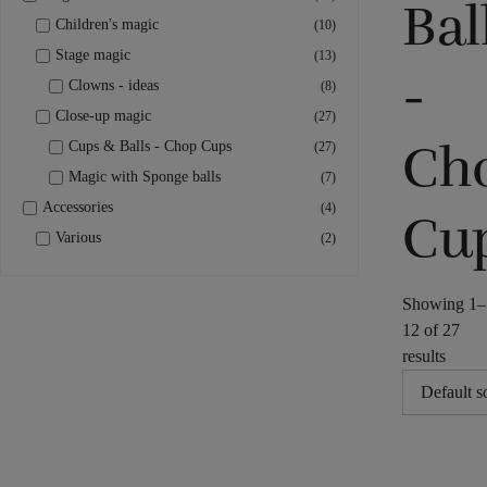
Bal
Children's magic
(10)
Stage magic
(13)
-
Clowns - ideas
(8)
Close-up magic
(27)
Ch
Cups & Balls - Chop Cups
(27)
Magic with Sponge balls
(7)
Accessories
(4)
Cu
Various
(2)
Showing 1–
12 of 27
results
CUPS
CUPS
C
&
&
&
Chop C
Chop
C