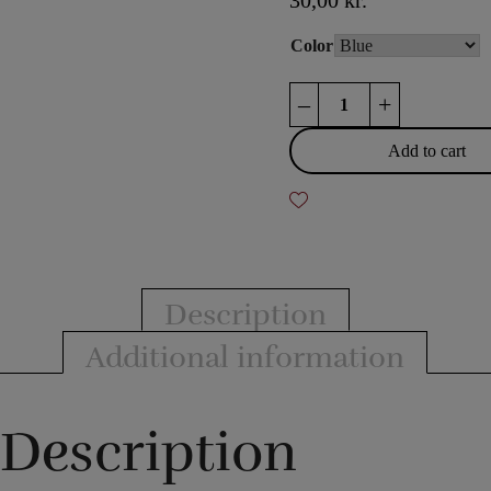
30,00
kr.
Color
Bicycle
–
+
Poker
Deck
Add to cart
Standard
quantity
Description
Additional information
Description