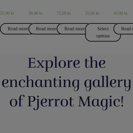
MAGIC
AND
TRICKS
JUGS
55,00
kr.
50,00
kr.
75,00
kr.
25,00
kr.
45,00
kr.
Read more
Read more
Read more
Select
Read 
options
Explore the
enchanting gallery
of Pjerrot Magic!
Så har vi
Boll
Magic Junior
Lørdag
Du kan b
fyldt lageret
Entertainmen
Day i lørdags
havde vi en
tryllekun