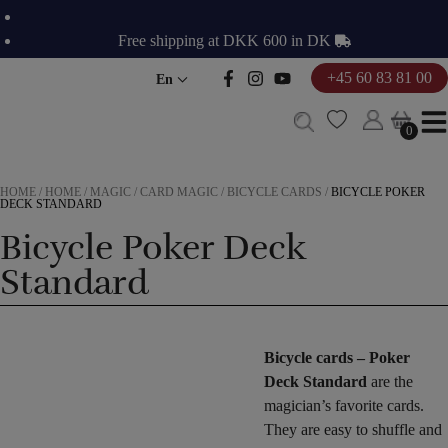
Skip
to
Free shipping at DKK 600 in DK
content
+45 60 83 81 00
En
0
0
HOME
/
HOME
/
MAGIC
/
CARD MAGIC
/
BICYCLE CARDS
/
BICYCLE POKER
DECK STANDARD
Bicycle Poker Deck
Standard
Bicycle cards – Poker
Deck Standard
are the
magician’s favorite cards.
They are easy to shuffle and