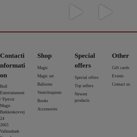
16
0
https://pjerrot
Du finder et
Evolushin:
En af de
Vil du l
0
magic.dk/da/
kort fra
Shin Lim har
nyeste ting i
vand til 
home/1822-
umulig
samlet mere
web shoppen
så tag et
avengers-
placering -
end 100
...
er Fall 2.0 -
...
på dett
infi
...
det har
...
5
12
9
6
3
0
2
1
0
0
Contacti
Shop
Special
Other
nformati
offers
Magic
Gift cards
on
Magic set
Events
Special offers
Balloons
Contact us
Top sellers
Boll
Ventriloquism
Entertainment
Newest
/ Pjerrot
products
Books
Magic
Accessories
Bækkeskovvej
24
2665
Vallensbæk