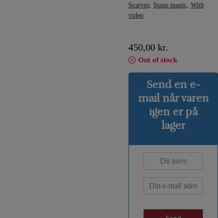
Scarves
,
Stage magic
,
With
video
450,00
kr.
Out of stock
Send en e-
mail når varen
igen er på
lager