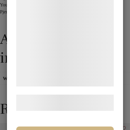
teknologier, herunder cookies, til at
You’ll receive a complete trick – unpack and get started.
indsamle oplysninger om dig til forskellige
PjerrotMagic difficulty: 1½
formål, herunder: Tilpasning af annoncering,
bedre brugeroplevelse, funktionalitet,
Additional
statistik og marketing. Disse oplysninger
kan blive delt med annoncerings- og
analysepartnere, som kan kombinere dem
information
med data, du tidligere har givet dem eller
de har indsamlet gennem din brug af deres
tjenester. Ved at klikke på 'OK' giver du
Weight
0,05 kg
samtykke til disse formål.
Læs mere om vores brug af cookies og
Related products
behandling af persondata
her
.