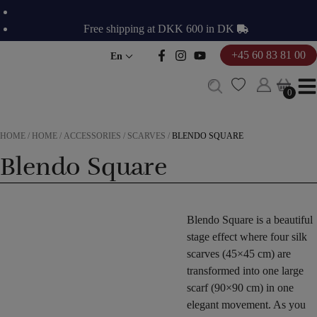
Skip
to
Free shipping at DKK 600 in DK
content
+45 60 83 81 00
En
0
0
HOME
/
HOME
/
ACCESSORIES
/
SCARVES
/
BLENDO SQUARE
Blendo Square
Blendo Square is a beautiful
stage effect where four silk
scarves (45×45 cm) are
transformed into one large
scarf (90×90 cm) in one
elegant movement. As you