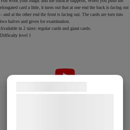
You work your magic and the miracle happens. When you push the
elongated card a little, it turns out that at one end the back is facing out
– and at the other end the front is facing out. The cards are torn into
two halves and given for examination.
Available in 2 sizes: regular cards and giant cards.
Difficulty level 1
Samtykke til cookies
Vi og vores samarbejdspartnere bruger
teknologier, herunder cookies, til at
indsamle oplysninger om dig til forskellige
formål, herunder: Tilpasning af annoncering,