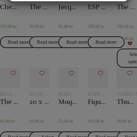
WITH
TRICKS
AND
WITH
AND
Checker chip
The world’s longest card trick
Jørgen Fevre’s scarf routine
ESP Chips
The 20th century scarf trick
MARKETING
STATISTIK
TOKENS
SCARF
TOKENS
SCARF
TRICKS
TRICKS
195,00
kr.
30,00
kr.
95,00
kr.
250,00
kr.
196,00
kr.
–
475,00
kr.
Read more
Read more
Read more
Read more
Sel
opti
BEGINNER
SCARVES
ROPE
ROPE
VARIOU
MAGIC
AND
TRICKS
The mental box
20 x 20 cm. Silk scarves
Magic rope 8 mm white (10 meters)
Figure rope
Thumb – Topp
SCARF
TRICKS
45,00
kr.
25,00
kr.
55,00
kr.
195,00
kr.
30,00
kr.