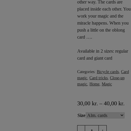
other way. The cards are
placed inside each other. You
work your magic and the
miracle happens. When you
push a little on the oblong
card ….
Available in 2 sizes: regular
card and giant card
Categories:
Bicycle cards
,
Card
magic
,
Card tricks
,
Close-up
magic
,
Home
,
Magic
30,00
kr.
–
40,00
kr.
Size
Card