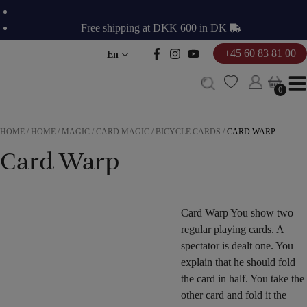
Skip
to
Free shipping at DKK 600 in DK
content
+45 60 83 81 00
En
0
0
HOME
/
HOME
/
MAGIC
/
CARD MAGIC
/
BICYCLE CARDS
/
CARD WARP
Card Warp
Card Warp You show two
regular playing cards. A
spectator is dealt one. You
explain that he should fold
the card in half. You take the
other card and fold it the