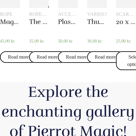
ROPE
ROPE
ACCESSORIES
VARIOUS
SCARVE
TRICKS
FOR
AND
Magic rope 8 mm natural colored (10 meters)
The overcut rope
Plastic pockets 10 pcs
Thumb – Topp
20 x 20 cm. Silk scarves
CARD
SCARF
MAGIC
TRICKS
45,00
kr.
35,00
kr.
50,00
kr.
30,00
kr.
25,00
kr.
Read more
Read more
Read more
Read more
Sel
opti
Explore the
enchanting gallery
of Pjerrot Magic!