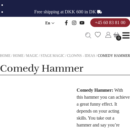
Skip
to
Free shipping at DKK 600 in DK
content
+45 60 83 81 00
En
0
0
HOME
/
HOME
/
MAGIC
/
STAGE MAGIC
/
CLOWNS - IDEAS
/
COMEDY HAMMER
Comedy Hammer
Comedy Hammer:
With
this hammer you can achieve
a great funny effect. It
depends on your acting
skills. You take out a
hammer and say you’re