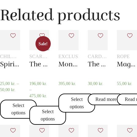
Related products
Sale!
Sale!
CHILDREN'S
SCARVES
EXCLUSIVELY
CARD
ROPE
MAGIC
AND
TRICKS
Spirit vase
The 20th century scarf trick
Monkey Bar
The world’s longest card trick
Magic rope 8 mm white (10 meters)
SCARF
TRICKS
25,00
kr.
–
196,00
kr.
395,00
kr.
30,00
kr.
55,00
kr.
50,00
kr.
–
475,00
kr.
Select
Read more
Read 
Select
options
Select
options
options