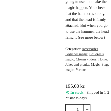
going to use it to make the
magic happen. You check
that the hammer is strong
and that the head is firmly
attached. But when you go
to use the hammer, the head
falls…. (see more below)
Categories:
Accessories
,
Beginner magic
,
Children's
magic
,
Clowns - ideas
,
Home
,
Jokes and pranks
,
Magic
,
Stage
magic
,
Various
195,00
kr.
In stock
- Shipped in 1-2
business days
Comedy
–
+