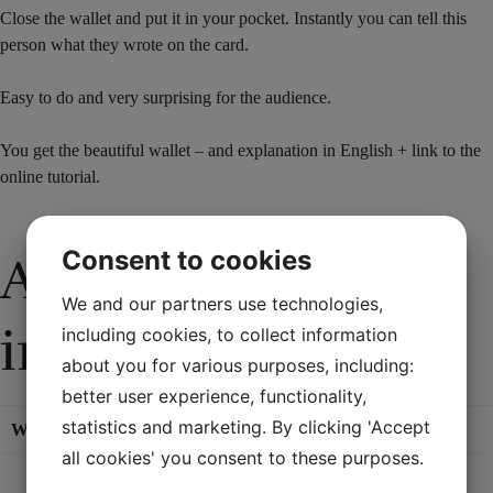
Close the wallet and put it in your pocket. Instantly you can tell this
person what they wrote on the card.
Easy to do and very surprising for the audience.
You get the beautiful wallet – and explanation in English + link to the
online tutorial.
Consent to cookies
Additional
We and our partners use technologies,
information
including cookies, to collect information
about you for various purposes, including:
better user experience, functionality,
statistics and marketing. By clicking 'Accept
Weight
0,2 kg
all cookies' you consent to these purposes.