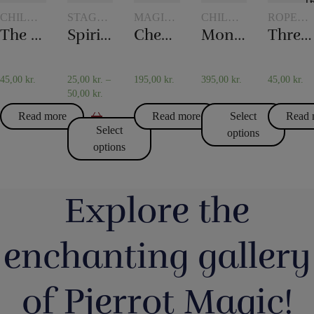
CHILDREN'S
STAGE
MAGIC
CHILDREN'S
ROPE
MAGIC
MAGIC
WITH
MAGIC
TRICKS
The mental box
Spirit vase
Checker chip
Monkey Bar
Three ropes to one
TOKENS
45,00
kr.
25,00
kr.
–
195,00
kr.
395,00
kr.
45,00
kr.
50,00
kr.
Read more
Read more
Select
Read 
Select
options
options
Explore the
enchanting gallery
of Pjerrot Magic!