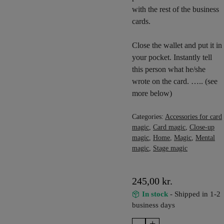
with the rest of the business
cards.
Close the wallet and put it in
your pocket. Instantly tell
this person what he/she
wrote on the card. ….. (see
more below)
Categories:
Accessories for card
magic
,
Card magic
,
Close-up
magic
,
Home
,
Magic
,
Mental
magic
,
Stage magic
245,00
kr.
In stock
- Shipped in 1-2
business days
–
+
Invisible