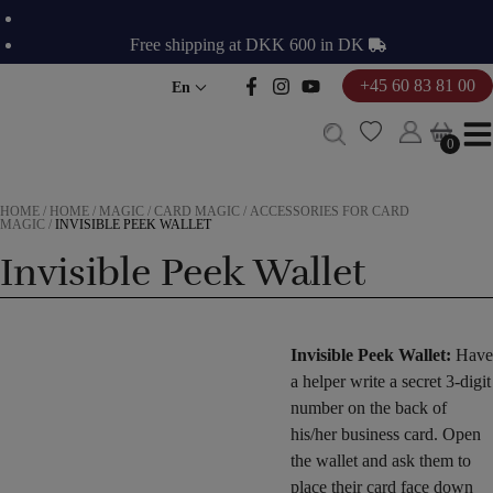
Skip
to
Free shipping at DKK 600 in DK
content
+45 60 83 81 00
En
0
0
HOME
/
HOME
/
MAGIC
/
CARD MAGIC
/
ACCESSORIES FOR CARD
MAGIC
/
INVISIBLE PEEK WALLET
Invisible Peek Wallet
Invisible Peek Wallet:
Have
a helper write a secret 3-digit
number on the back of
his/her business card. Open
the wallet and ask them to
place their card face down