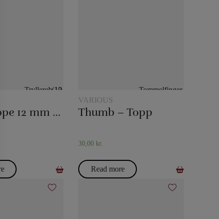
VARIOUS
Magic rope 12 mm natural colored (10 meters)
Thumb – Topp
30,00
kr.
re
Read more