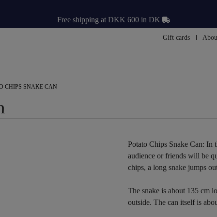
Free shipping at DKK 600 in DK
Gift cards
Abou
O CHIPS SNAKE CAN
n
Potato Chips Snake Can: In 
audience or friends will be q
chips, a long snake jumps out
The snake is about 135 cm long
outside. The can itself is ab