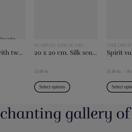
SCARVES AND SCARF
CHILDREN
TRICKS
Dye tube – with two scarves
20 x 20 cm. Silk scarves
Spirit va
25,00
kr.
25,00
kr.
–
50
Select options
Select opt
chanting gallery of