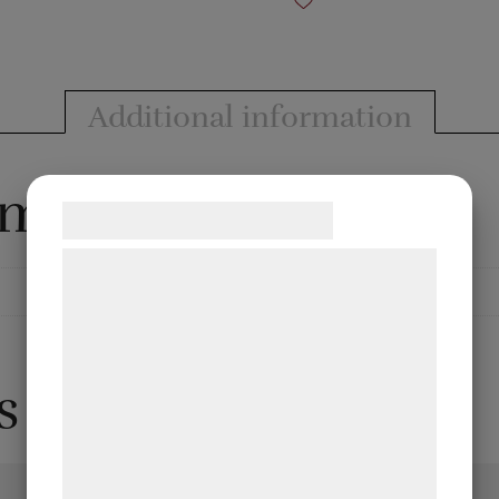
Additional information
rmation
Samtykke til cookies
Vi og vores samarbejdspartnere bruger
teknologier, herunder cookies, til at
indsamle oplysninger om dig til forskellige
formål, herunder: Tilpasning af annoncering,
s
bedre brugeroplevelse, funktionalitet,
statistik og marketing. Disse oplysninger
kan blive delt med annoncerings- og
analysepartnere, som kan kombinere dem