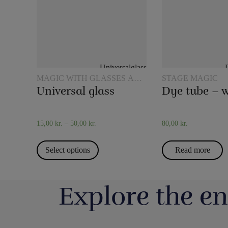
MAGIC WITH GLASSES AND
STAGE MAGIC
JUGS
Universal glass
15,00
kr.
–
50,00
kr.
80,00
kr.
Select options
Read more
Explore the en