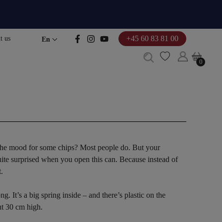
+45 60 83 81 00
t us
En
0
0
the mood for some chips? Most people do. But your
uite surprised when you open this can. Because instead of
.
. It’s a big spring inside – and there’s plastic on the
out 30 cm high.