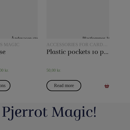
'S MAGIC
ACCESSORIES FOR CARD
MAGIC
se
Plastic pockets 10 pcs
,00
kr.
50,00
kr.
ions
Read more
 Pjerrot Magic!