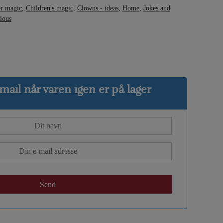
r magic
,
Children's magic
,
Clowns - ideas
,
Home
,
Jokes and
ious
ail når varen igen er på lager