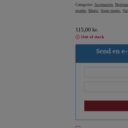
Categories:
Accessories
,
Beginne
pranks
,
Magic
,
Stage magic
,
Var
115,00
kr.
Out of stock
Send en e-m