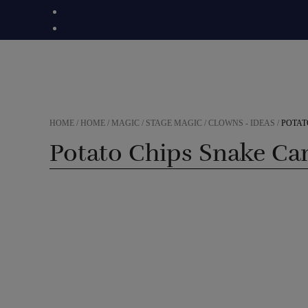
Skip
to
content
HOME
/
HOME
/
MAGIC
/
STAGE MAGIC
/
CLOWNS - IDEAS
/
POTAT
Potato Chips Snake Ca