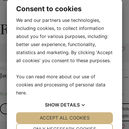
Consent to cookies
We and our partners use technologies,
Related products
including cookies, to collect information
about you for various purposes, including:
better user experience, functionality,
statistics and marketing. By clicking 'Accept
all cookies' you consent to these purposes.
SCARVES
MAGIC
ROPE
VARIOUS
SCARVE
AND
WITH
AND
Jørgen Fevre’s scarf routine
ESP Chips
Magic rope 12 mm white (10 meters)
Thumb – Topp
20 x 20 cm. Silk scarves
You can read more about our use of
SCARF
TOKENS
SCARF
TRICKS
TRICKS
cookies and processing of personal data
here
.
95,00
kr.
250,00
kr.
75,00
kr.
30,00
kr.
25,00
kr.
SHOW
DETAILS
Read more
Read more
Read more
Read more
Sel
opti
YES
ACCEPT ALL COOKIES
NO
YES
NO
NECESSARY
PREFERENCES
ONLY NECESSARY COOKIES