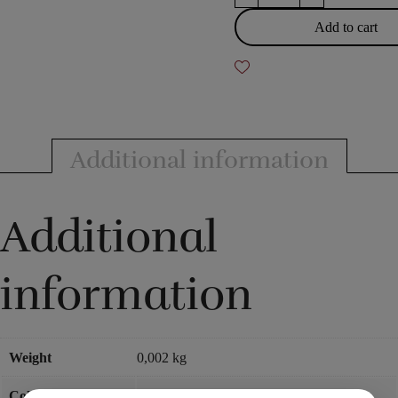
x
40
Add to cart
cm.
Silk
scarves
quantity
Additional information
Additional
information
Weight
0,002 kg
Color
White
,
Red color