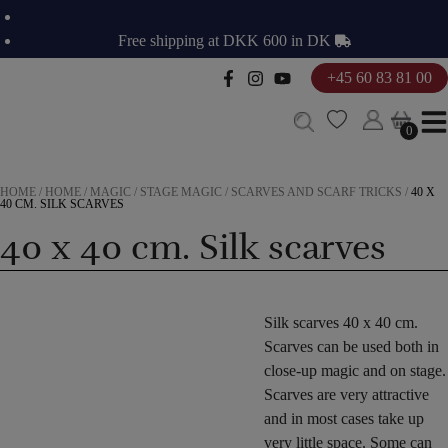
Skip
to
Free shipping at DKK 600 in DK
content
+45 60 83 81 00
0
0
HOME
/
HOME
/
MAGIC
/
STAGE MAGIC
/
SCARVES AND SCARF TRICKS
/
40 X
40 CM. SILK SCARVES
40 x 40 cm. Silk scarves
Silk scarves 40 x 40 cm.
Scarves can be used both in
close-up magic and on stage.
Scarves are very attractive
and in most cases take up
very little space. Some can