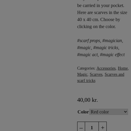
be carried in your pocket.
Here are scarves in the size
40 x 40 cm. Choose by
clicking on the color.
#scarf props, #magician,
#magic, #magic tricks,
#magic act, #magic effect
Categories:
Accessories
,
Home
,
Magic
,
Scarves
,
Scarves and
scarf tricks
40,00
kr.
Color
40
–
+