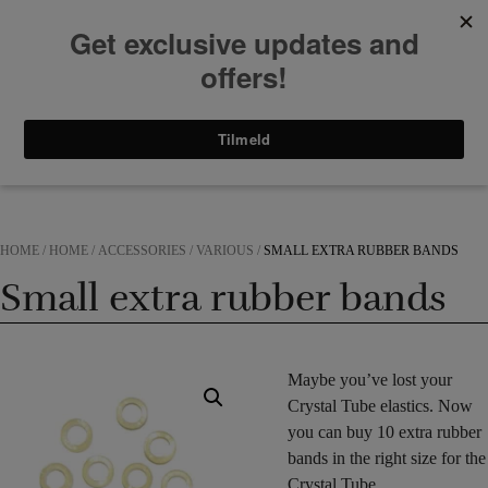
Skip
to
Free shipping at DKK 600 in DK
content
+45 60 83 81 00
En
0
0
HOME
/
HOME
/
ACCESSORIES
/
VARIOUS
/
SMALL EXTRA RUBBER BANDS
Small extra rubber bands
Maybe you’ve lost your
Crystal Tube elastics. Now
you can buy 10 extra rubber
bands in the right size for the
Crystal Tube