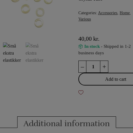
Categories:
Accessories
,
Home
,
Various
40,00
kr.
In stock
- Shipped in 1-2
business days
Small
–
+
extra
rubber
Add to cart
bands
quantity
Additional information