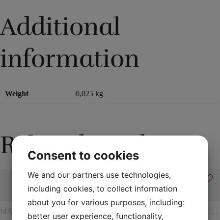
Additional
information
Weight
0,025 kg
Related products
Consent to cookies
We and our partners use technologies,
including cookies, to collect information
about you for various purposes, including:
MAGIC
ROPE
MAGIC
ROPE
MENTA
better user experience, functionality,
WITH
TRICKS
WITH
MAGIC