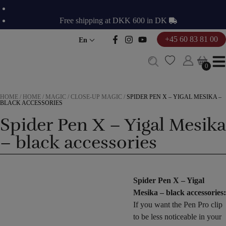
Skip
to
Free shipping at DKK 600 in DK
content
+45 60 83 81 00
En
0
0
HOME
/
HOME
/
MAGIC
/
CLOSE-UP MAGIC
/
SPIDER PEN X – YIGAL MESIKA –
BLACK ACCESSORIES
Spider Pen X – Yigal Mesika
– black accessories
Spider Pen X – Yigal
Mesika – black accessories:
If you want the Pen Pro clip
to be less noticeable in your