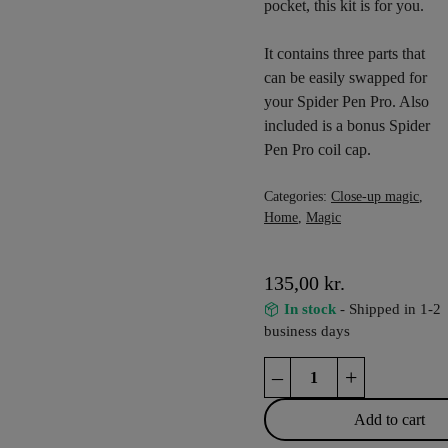
pocket, this kit is for you.
It contains three parts that
can be easily swapped for
your Spider Pen Pro. Also
included is a bonus Spider
Pen Pro coil cap.
Categories:
Close-up magic
,
Home
,
Magic
135,00
kr.
In stock
- Shipped in 1-2
business days
Spider
–
+
Pen
X
Add to cart
-