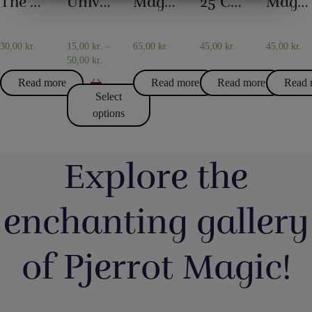
The world’s longest card trick
Universal glass
Magic rope 12 mm natural colored (10 meters)
25 Card tricks – Darling
Magic rope 8 mm natural colored (10 meters)
MARKETING
STATISTICS
GLASSES
CARD
AND
MAGIC
JUGS
30,00
kr.
15,00
kr.
–
65,00
kr.
45,00
kr.
45,00
kr.
50,00
kr.
Read more
Read more
Read more
Read 
Select
options
Explore the
enchanting gallery
of Pjerrot Magic!