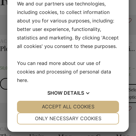
Related products
We and our partners use technologies,
including cookies, to collect information
about you for various purposes, including:
better user experience, functionality,
statistics and marketing. By clicking 'Accept
ACCESSORIES
ROPE
FLASH
SCARVES
CHILDR
all cookies' you consent to these purposes.
FOR
TRICKS
AND
MAGIC
Plastic pockets 10 pcs
Figure rope
Flash paper
30 x 30 cm. Silk scarves
Spirit vase
CARD
SCARF
MAGIC
TRICKS
You can read more about our use of
50,00
kr.
195,00
kr.
85,00
kr.
–
30,00
kr.
25,00
kr.
–
cookies and processing of personal data
95,00
kr.
50,00
kr.
here
.
Read more
Read more
Select
Select
Sel
options
SHOW
DETAILS
options
opti
YES
ACCEPT ALL COOKIES
NO
YES
NO
NECESSARY
PREFERENCES
ONLY NECESSARY COOKIES
YES
NO
YES
NO
CARD
MAGIC
ROPE
ACCESSORIES
ROPE
TRICKS
WITH
FOR