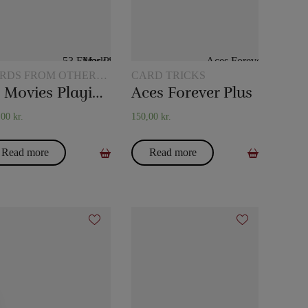
RDS FROM OTHER
CARD TRICKS
NUFACTURERS
53 Movies Playing Cards – Mark Shortland
Aces Forever Plus
,00
kr.
150,00
kr.
Read more
Read more