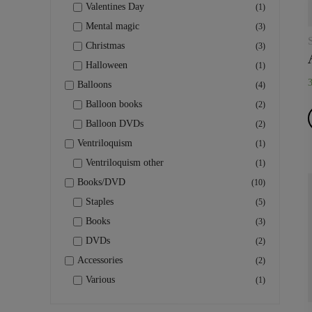
Valentines Day
(1)
Mental magic
(3)
Christmas
(3)
Halloween
(1)
Balloons
(4)
Balloon books
(2)
Balloon DVDs
(2)
Ventriloquism
(1)
Ventriloquism other
(1)
Books/DVD
(10)
Staples
(5)
Books
(3)
DVDs
(2)
Accessories
(2)
Various
(1)