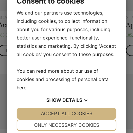
Consent to cookies
We and our partners use technologies,
SCARVES AND SCARF
STAGE MAGIC
ST
including cookies, to collect information
TRICKS
Acrobatic Silks
Appearing Cane Launcher
A
about you for various purposes, including:
385,00
kr.
425,00
kr.
185
better user experience, functionality,
statistics and marketing. By clicking 'Accept
Read more
Read more
all cookies' you consent to these purposes.
You can read more about our use of
cookies and processing of personal data
here
.
SHOW
DETAILS
YES
ACCEPT ALL COOKIES
NO
YES
NO
NECESSARY
PREFERENCES
ONLY NECESSARY COOKIES