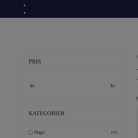
Skip
to
content
PRIS
kr.
kr.
KATEGORIER
Magic
(47)