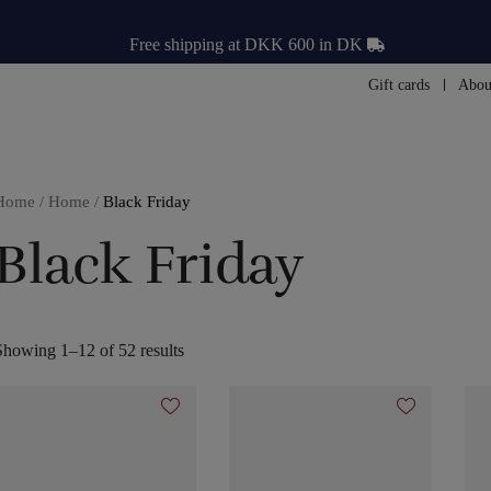
Free shipping at DKK 600 in DK
Gift cards
Abou
Home
/
Home
/
Black Friday
Black Friday
Showing 1–12 of 52 results