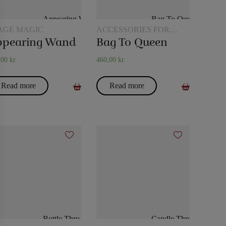
AGE MAGIC
ACCESSORIES FOR
CARD MAGIC
ppearing Wand
Bag To Queen
,00
kr.
460,00
kr.
Read more
Read more