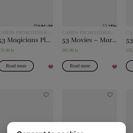
CARDS FROM OTHER
CARDS FROM OTHER
CA
MANUFACTURERS
MANUFACTURERS
MA
53 Magicians Playing Cards – Mark Shortland
53 Movies – Mark Shortland
135,00
kr.
285,00
kr.
135
Read more
Read more