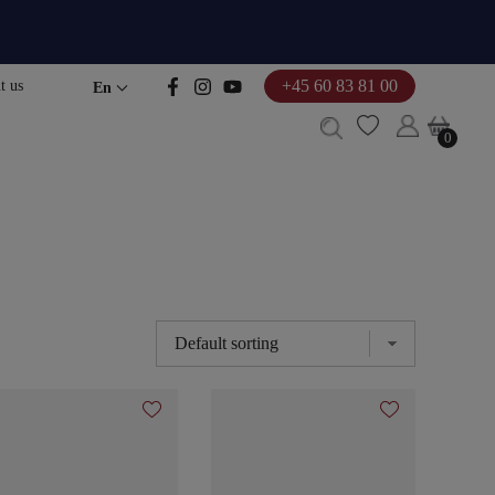
+45 60 83 81 00
t us
En
0
0