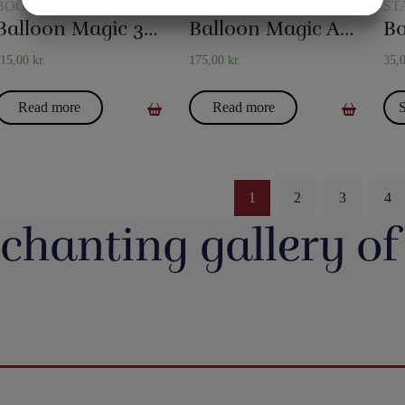
YES
NO
YES
NO
BOOKS
BOOKS
ST
Balloon Magic 321 Q
Balloon Magic Advanced 260Q
Bo
MARKETING
STATISTICS
115,00
kr.
175,00
kr.
35,
Read more
Read more
S
1
2
3
4
chanting gallery of
jerrotMagic.dk støtter
Magic Junior Day i lørdags var en dejlig dag.
Lørdag h
Indsamling
Henrik Specht fortalte om sit trylleliv, som
udsalgsd
har budt på mange spændende oplevelser
spændende 
umulig placering - det
Evolushin: Shin Lim har samlet mere end
En af de nye
 i nyhederne. Andre
med konkurrencer, shows og møder med
CheffMagic. T
ere - eller mere måske
100 tryllenumre i dette flotte begyndersæt.
i stilhed.
interessante mennesker. Desuden var der
t!! Danny Weiser har
Og der er fine videoer, som viser, hvordan
https://pjer
kameraer vender sig
workshops, hvor juniorer både lærte mange
de trick, Manifest, og
man laver dissse mange trick. Der er trylleri
20-bana
n. Millioner af børn
nye trick, greb mm - og ikke mindst hørte en
gerer med spillekort.
til mange timer.
#t
r og katastrofer, som
masse om, hvordan man optræder med