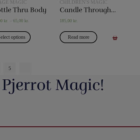
AGE MAGIC
CHILDREN'S MAGIC
ttle Thru Body
Candle Through Balloon
00
kr.
–
65,00
kr.
185,00
kr.
elect options
Read more
5
 Pjerrot Magic!
avde vi en meget hyggelig
Du kan blive tryllekunstner - Lær at trylle:
ag. Og et særdeles godt og
Du har sikkert set en tryllekunstner optræde
seminar ved Henning Nielsen,
på en skærm eller ude i virkeligheden, og nu
ste ting i web shoppen er Fall
Vil du lave vand til vin, så tag et kig på dette
ak til jer, der kom og var med.
har du fået lyst til at lære et par tricks, så du
2.0 - se
imponerende trick: Infinity Wine:
kan imponere dine venner og din familie.
16
0
rotmagic.dk/da/home/1752-fall-
https://pjerrotmagic.dk/da/home/1705-
chek-and-philip-ryan.html
infinity-wine-peter-kamp.html
I dette hæfte kan du først læse om de 10
rylleri #pjerrotmagic
9
2
tryllebud. Og så er der 12 tricks, som du kan