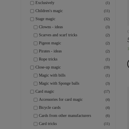
Exclusively
(1)
Children's magic
(11)
Stage magic
(32)
Clowns - ideas
(3)
Scarves and scarf tricks
(2)
Pigeon magic
(2)
Pirates - ideas
(2)
Rope tricks
(1)
Close-up magic
(19)
Magic with bills
(1)
Magic with Sponge balls
(3)
Card magic
(17)
Accessories for card magic
(4)
Bicycle cards
(4)
Cards from other manufacturers
(6)
Card tricks
(11)