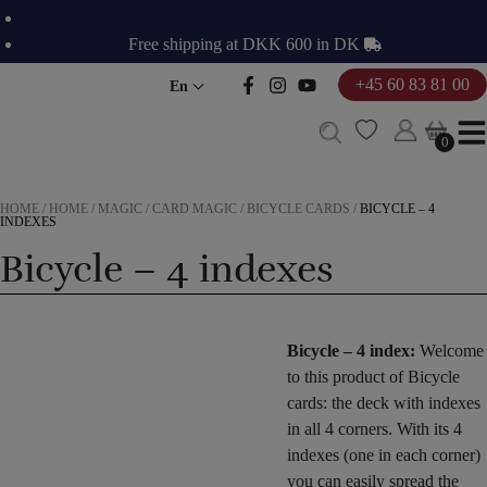
Skip
to
Free shipping at DKK 600 in DK
content
+45 60 83 81 00
En
0
0
HOME
/
HOME
/
MAGIC
/
CARD MAGIC
/
BICYCLE CARDS
/
BICYCLE – 4
INDEXES
Bicycle – 4 indexes
Bicycle – 4 index:
Welcome
to this product of Bicycle
cards: the deck with indexes
in all 4 corners. With its 4
indexes (one in each corner)
you can easily spread the