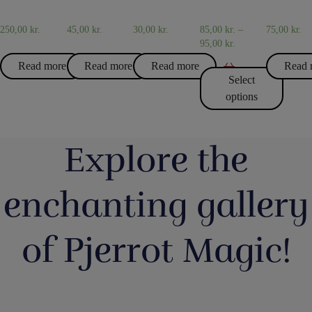
AND
JUGS
250,00
kr.
45,00
kr.
30,00
kr.
85,00
kr.
–
75,00
kr.
95,00
kr.
Read more
Read more
Read more
Read 
Select
options
Explore the
enchanting gallery
of Pjerrot Magic!
Så har vi
Boll
Magic Junior
Lørdag
Du kan b