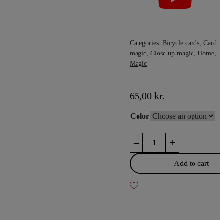
Categories:
Bicycle cards
,
Card
magic
,
Close-up magic
,
Home
,
Magic
65,00
kr.
Color
Bicycle
–
+
-
4
Add to cart
indexes
quantity