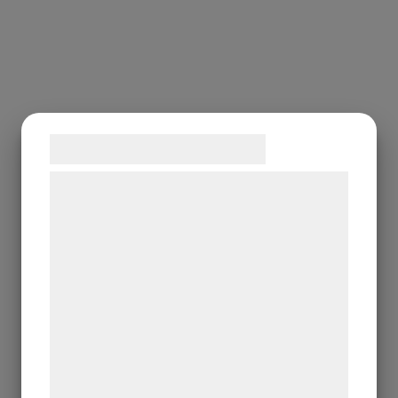
Samtykke til cookies
Vi og vores samarbejdspartnere bruger
teknologier, herunder cookies, til at
indsamle oplysninger om dig til forskellige
formål, herunder: Tilpasning af annoncering,
bedre brugeroplevelse, funktionalitet,
statistik og marketing. Disse oplysninger
kan blive delt med annoncerings- og
analysepartnere, som kan kombinere dem
med data, du tidligere har givet dem eller