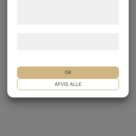
de har indsamlet gennem din brug af deres
tjenester. Ved at klikke på 'OK' giver du
samtykke til disse formål.
Læs mere om vores brug af cookies og
behandling af persondata
her
.
OK
NØDVENDIGE
PRÆFERENCER
AFVIS ALLE
MARKETING
STATISTIK