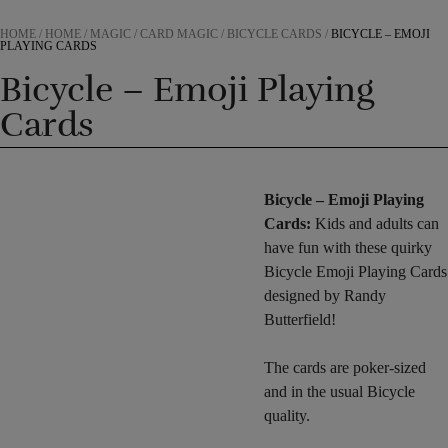
HOME
/
HOME
/
MAGIC
/
CARD MAGIC
/
BICYCLE CARDS
/
BICYCLE – EMOJI
PLAYING CARDS
Bicycle – Emoji Playing
Cards
Bicycle – Emoji Playing
Cards:
Kids and adults can
have fun with these quirky
Bicycle Emoji Playing Cards
designed by Randy
Butterfield!
The cards are poker-sized
and in the usual Bicycle
quality.