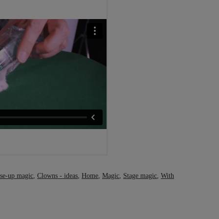
se-up magic
,
Clowns - ideas
,
Home
,
Magic
,
Stage magic
,
With