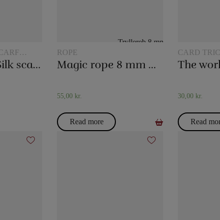
CARF
ROPE
CARD TRI
20 x 20 cm. Silk scarves
Magic rope 8 mm white (10 meters)
55,00
kr.
30,00
kr.
Read more
Read mo