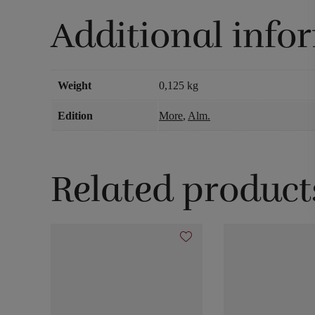
Additional info
Weight
0,125 kg
Edition
More
,
Alm.
Related product