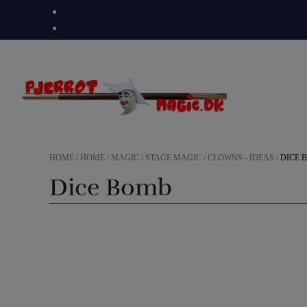
Skip
to
content
HOME
/
HOME
/
MAGIC
/
STAGE MAGIC
/
CLOWNS - IDEAS
/
DICE 
Dice Bomb