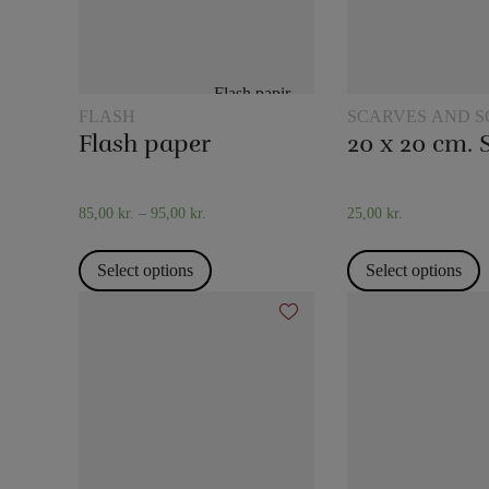
FLASH
SCARVES AND S
TRICKS
Flash paper
85,00
kr.
–
95,00
kr.
25,00
kr.
Select options
Select options