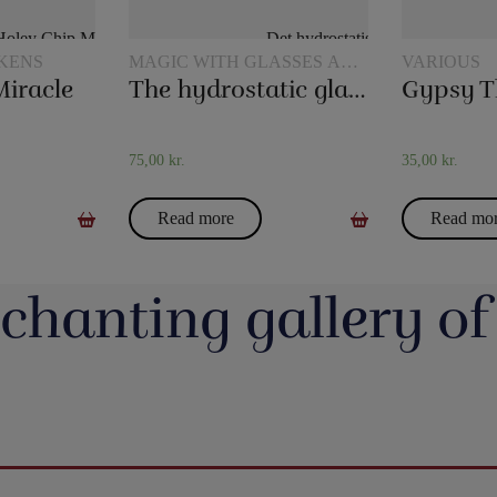
KENS
MAGIC WITH GLASSES AND
VARIOUS
JUGS
Miracle
The hydrostatic glass
Gypsy T
75,00
kr.
35,00
kr.
Read more
Read mo
chanting gallery of
jerrotMagic.dk støtter
Magic Junior Day i lørdags var en dejlig dag.
Lørdag h
Indsamling
Henrik Specht fortalte om sit trylleliv, som
udsalgsd
har budt på mange spændende oplevelser
spændende 
umulig placering - det
Evolushin: Shin Lim har samlet mere end
En af de nye
 i nyhederne. Andre
med konkurrencer, shows og møder med
CheffMagic. T
ere - eller mere måske
100 tryllenumre i dette flotte begyndersæt.
i stilhed.
interessante mennesker. Desuden var der
t!! Danny Weiser har
Og der er fine videoer, som viser, hvordan
https://pjer
kameraer vender sig
workshops, hvor juniorer både lærte mange
de trick, Manifest, og
man laver dissse mange trick. Der er trylleri
20-bana