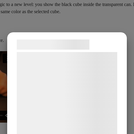
agic to a new level: you show the black cube inside the transparent can
 same color as the selected cube.
ce.
Samtykke til cookies
Vi og vores samarbejdspartnere bruger
teknologier, herunder cookies, til at
indsamle oplysninger om dig til forskellige
formål, herunder: Tilpasning af annoncering,
bedre brugeroplevelse, funktionalitet,
statistik og marketing. Disse oplysninger
kan blive delt med annoncerings- og
analysepartnere, som kan kombinere dem
med data, du tidligere har givet dem eller
de har indsamlet gennem din brug af deres