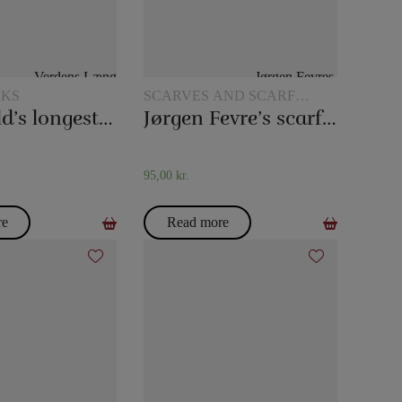
CKS
SCARVES AND SCARF
TRICKS
The world’s longest card trick
Jørgen Fevre’s scarf routine
95,00
kr.
re
Read more