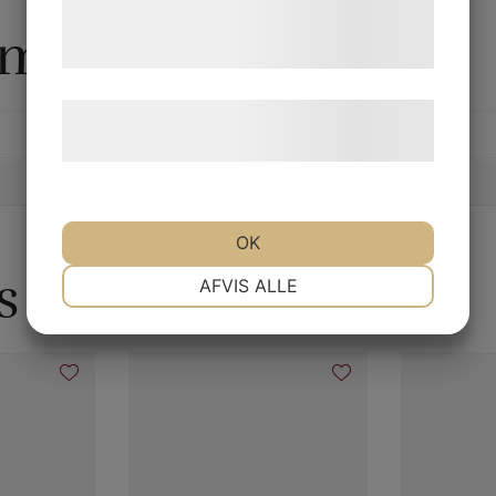
tjenester. Ved at klikke på 'OK' giver du
rmation
samtykke til disse formål.
Læs mere om vores brug af cookies og
behandling af persondata
her
.
OK
s
NØDVENDIGE
PRÆFERENCER
AFVIS ALLE
MARKETING
STATISTIK