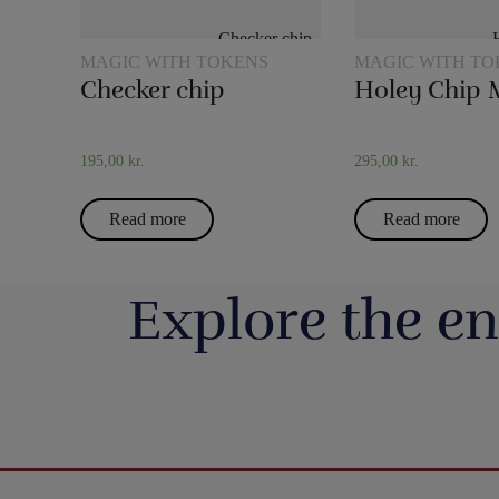
MAGIC WITH TOKENS
MAGIC WITH TO
Checker chip
Holey Chip 
195,00
kr.
295,00
kr.
Read more
Read more
Explore the en
Så har vi fyldt lageret op igen med nye
Boll Entertainment / P
forskellige bugtalerdukker og bugtalerdyr, så
Danmarks 
du kan anskaffe dig den helt rigtige dukke
https://pjerrotmagic.dk/da/home/1822-
Du finder et kort fra 
eller dyr til din forestilling. F.eks. kan vi
Nogle kriser fylder
avengers-infinity-saga-playing-cards-
har aldrig været nemm
blandt andet varmt anbefale Bugtalerdukken
forsvinder 
theory11.html
rettere - mere umulig
Mette (https://pjerrotmagic.dk/p/mette-
Men selvom verdens 
Premium playing cards inspired by Marvel
taget sit bedst sælgen