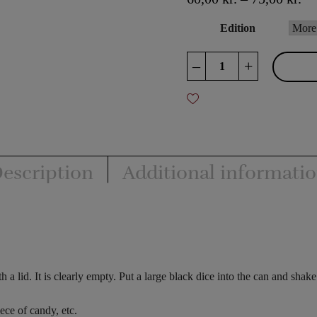
Edition
Dice
–
+
Bomb
quantity
escription
Additional informati
h a lid. It is clearly empty. Put a large black dice into the can and shak
ece of candy, etc.