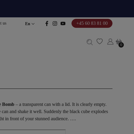
+45 60 83 81 00
t us
En
0
0
e Bomb
– a transparent can with a lid. It is clearly empty.
he can and shake it well. Suddenly the black cube explodes
ght in front of your stunned audience. ….