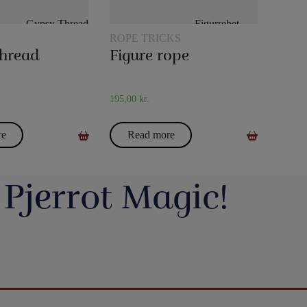
ROPE TRICKS
hread
Figure rope
195,00
kr.
re
Read more
 Pjerrot Magic!
avde vi en meget hyggelig
Du kan blive tryllekunstner - Lær at trylle:
ag. Og et særdeles godt og
Du har sikkert set en tryllekunstner optræde
seminar ved Henning Nielsen,
på en skærm eller ude i virkeligheden, og nu
ste ting i web shoppen er Fall
Vil du lave vand til vin, så tag et kig på dette
ak til jer, der kom og var med.
har du fået lyst til at lære et par tricks, så du
2.0 - se
imponerende trick: Infinity Wine:
kan imponere dine venner og din familie.
16
0
rotmagic.dk/da/home/1752-fall-
https://pjerrotmagic.dk/da/home/1705-
chek-and-philip-ryan.html
infinity-wine-peter-kamp.html