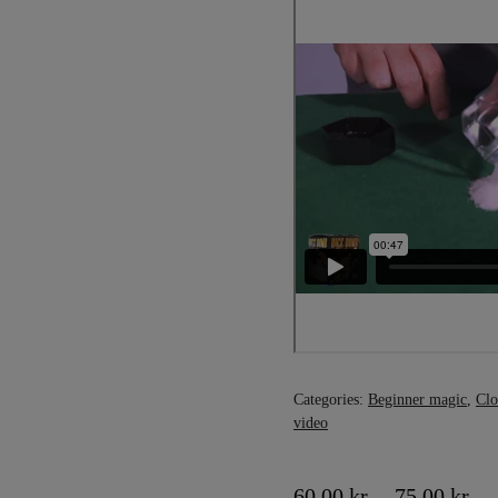
Categories:
Beginner magic
,
Clo
video
60,00
kr.
–
75,00
kr.