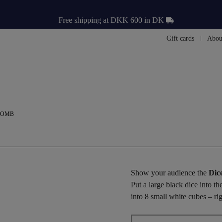
Free shipping at DKK 600 in DK
Gift cards
Abou
BOMB
Show your audience the
Dic
Put a large black dice into t
into 8 small white cubes – ri