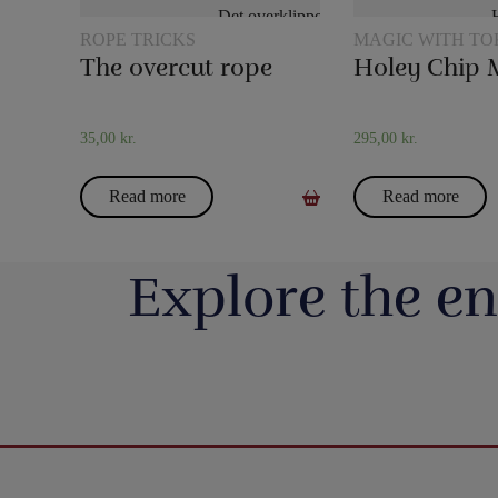
ROPE TRICKS
MAGIC WITH TO
The overcut rope
Holey Chip 
35,00
kr.
295,00
kr.
Read more
Read more
Explore the en
Så har vi fyldt lageret op igen med nye
Boll Entertainment / P
forskellige bugtalerdukker og bugtalerdyr, så
Danmarks 
du kan anskaffe dig den helt rigtige dukke
https://pjerrotmagic.dk/da/home/1822-
Du finder et kort fra 
eller dyr til din forestilling. F.eks. kan vi
Nogle kriser fylder
avengers-infinity-saga-playing-cards-
har aldrig været nemm
blandt andet varmt anbefale Bugtalerdukken
forsvinder 
theory11.html
rettere - mere umulig
Mette (https://pjerrotmagic.dk/p/mette-
Men selvom verdens 
Premium playing cards inspired by Marvel
taget sit bedst sælgen
bugtalerdukke/), der er en frisk pige, som
væk, fortsætter nøde
Studios` The Infinity Saga.
ændret det, så det fun
også har temperament og kan være ret hurtig
lever midt i konflikte