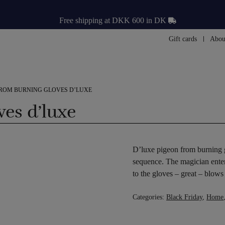
Free shipping at DKK 600 in DK
Gift cards
Abou
ROM BURNING GLOVES D’LUXE
es d’luxe
D’luxe pigeon from burning g
sequence. The magician enters
to the gloves – great – blows 
Categories:
Black Friday
,
Home