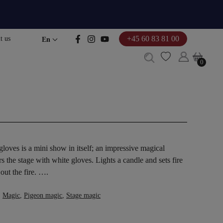
+45 60 83 81 00
t us
En
0
0
loves is a mini show in itself; an impressive magical
 the stage with white gloves. Lights a candle and sets fire
out the fire. ….
,
Magic
,
Pigeon magic
,
Stage magic