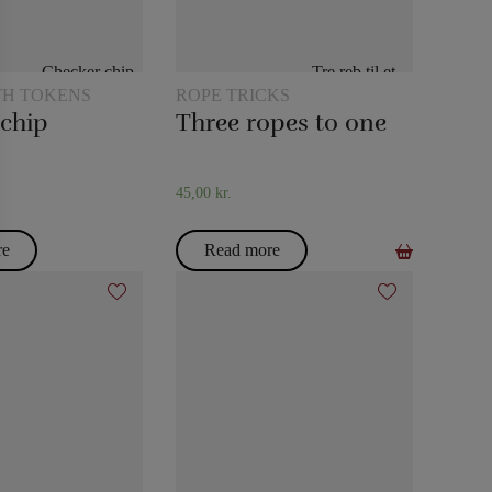
TH TOKENS
ROPE TRICKS
 chip
Three ropes to one
45,00
kr.
re
Read more