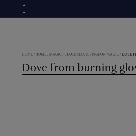
Skip
to
content
HOME
/
HOME
/
MAGIC
/
STAGE MAGIC
/
PIGEON MAGIC
/
DOVE F
Dove from burning glov