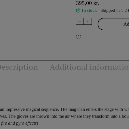
395,00
kr.
In stock
- Shipped in 1-2 
–
+
Dove
Add
from
burning
gloves
d'luxe
quantity
escription
Additional informati
 an impressive magical sequence. The magician enters the stage with whit
ves. The gloves are thrown into the air where they transform into a bou
ire and pyro effects
)