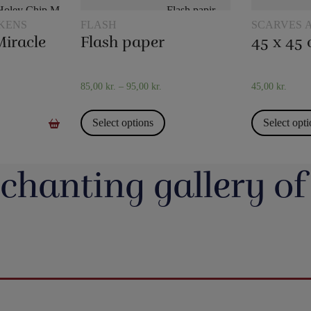
KENS
FLASH
SCARVES 
TRICKS
Miracle
Flash paper
85,00
kr.
–
95,00
kr.
45,00
kr.
Select options
Select opt
chanting gallery of
jerrotMagic.dk støtter
Magic Junior Day i lørdags var en dejlig dag.
Lørdag h
Indsamling
Henrik Specht fortalte om sit trylleliv, som
udsalgsd
har budt på mange spændende oplevelser
spændende 
umulig placering - det
Evolushin: Shin Lim har samlet mere end
En af de nye
 i nyhederne. Andre
med konkurrencer, shows og møder med
CheffMagic. T
ere - eller mere måske
100 tryllenumre i dette flotte begyndersæt.
i stilhed.
interessante mennesker. Desuden var der
t!! Danny Weiser har
Og der er fine videoer, som viser, hvordan
https://pjer
kameraer vender sig
workshops, hvor juniorer både lærte mange
de trick, Manifest, og
man laver dissse mange trick. Der er trylleri
20-bana
n. Millioner af børn
nye trick, greb mm - og ikke mindst hørte en
gerer med spillekort.
til mange timer.
#t
r og katastrofer, som
masse om, hvordan man optræder med