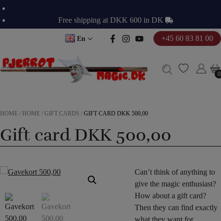
Skip
to
Free shipping at DKK 600 in DK
content
+45 60 83 81 00
En
0
0
HOME
/
HOME
/
GIFT CARDS
/
GIFT CARD DKK 500,00
Gift card DKK 500,00
Can’t think of anything to
give the magic enthusiast?
How about a gift card?
Then they can find exactly
what they want for