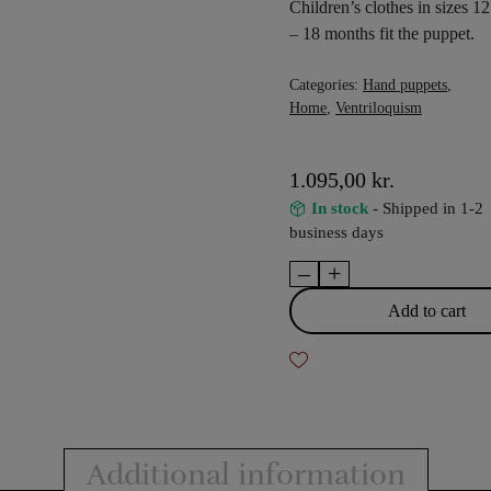
Children’s clothes in sizes 12
– 18 months fit the puppet.
Categories:
Hand puppets
,
Home
,
Ventriloquism
1.095,00
kr.
In stock
- Shipped in 1-2
business days
–
+
Lorna
-
Add to cart
hand
puppet
quantity
Additional information