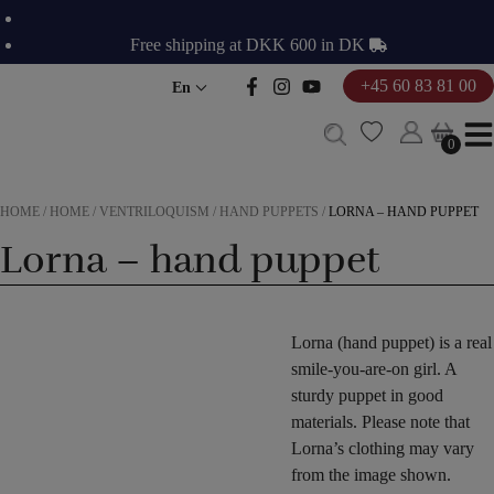
Skip
to
Free shipping at DKK 600 in DK
content
+45 60 83 81 00
En
0
0
HOME
/
HOME
/
VENTRILOQUISM
/
HAND PUPPETS
/
LORNA – HAND PUPPET
Lorna – hand puppet
Lorna (hand puppet) is a real
smile-you-are-on girl. A
sturdy puppet in good
materials. Please note that
Lorna’s clothing may vary
from the image shown.