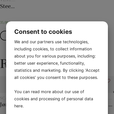
ACCESSORIES
Steering stick for doll arm
35,00
kr.
Consent to cookies
Read more
We and our partners use technologies,
including cookies, to collect information
about you for various purposes, including:
Related products
better user experience, functionality,
statistics and marketing. By clicking 'Accept
all cookies' you consent to these purposes.
Sale!
You can read more about our use of
Sale!
SCARVES
ROPE
BEGINNER
SCARVES
MAGIC
cookies and processing of personal data
AND
TRICKS
MAGIC
AND
WITH
Jørgen Fevre’s scarf routine
Three ropes to one
The mental box
The 20th century scarf trick
The hydrostatic glass
here
.
SCARF
SCARF
GLASSE
TRICKS
TRICKS
AND