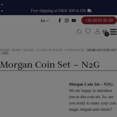
Skip
to
Free shipping at DKK 600 in DK
content
+45 60 83 81 00
En
0
0
HOME
/
HOME
/
MAGIC
/
CLOSE-UP MAGIC
/
COIN MAGIC
/
MORGAN COIN SET
– N2G
Morgan Coin Set – N2G
Morgan Coin Set – N2G:
We are happy to introduce
you to this coin set. So, are
you ready to make your coin
magic elegant and classic?