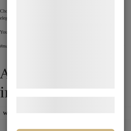
teknologier, herunder cookies, til at
indsamle oplysninger om dig til forskellige
Choose the
Morgan Coin Set from N2G
to give your audience an
elegant and classic magic experience!
formål, herunder: Tilpasning af annoncering,
bedre brugeroplevelse, funktionalitet,
You also get a link to video presentation of several routines.
statistik og marketing. Disse oplysninger
kan blive delt med annoncerings- og
#magic props, #magician, #magic tricks, #magic act, #magic effect
analysepartnere, som kan kombinere dem
med data, du tidligere har givet dem eller
Additional
de har indsamlet gennem din brug af deres
tjenester. Ved at klikke på 'OK' giver du
samtykke til disse formål.
information
Læs mere om vores brug af cookies og
behandling af persondata
her
.
Weight
0,51 kg