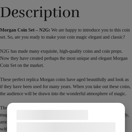
Description
Morgan Coin Set – N2G:
We are happy to introduce you to this coin
set. So, are you ready to
make your coin magic elegant and classic?
N2G has made many exquisite, high-quality coins and coin props.
Now they have created perhaps the most unique and elegant Morgan
Coin Set on the market.
These perfect replica Morgan coins have aged beautifully and look as
if they have been used for many years. When you take out these coins,
the audience will be drawn into the wonderful atmosphere of magic.
The shells fit incredibly well, making your performance look truly
Samtykke til cookies
magical. They are perfect for Coins through table, Coins across, 3 fly,
among others. These classic coin tricks can be performed perfectly
Vi og vores samarbejdspartnere bruger
with the
Morgan Coin Set from N2G
.