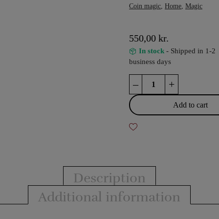
Coin magic
,
Home
,
Magic
550,00
kr.
In stock
- Shipped in 1-2
business days
Morgan
–
+
Coin
Set
Add to cart
-
N2G
quantity
Description
Additional information