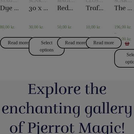
STAGE
SCARVES
MAGIC
CLOSE-
SCARVE
MAGIC
AND
WITH
UP
AND
Dye tube – with two scarves
30 x 30 cm. Silk scarves
Reduction milk
Traffic Light
The 20th century scarf trick
SCARF
GLASSES
MAGIC
SCARF
TRICKS
AND
TRICKS
JUGS
80,00
kr.
30,00
kr.
50,00
kr.
10,00
kr.
196,00
kr.
–
475,00
kr.
Read more
Select
Read more
Read more
options
Sel
opti
Explore the
enchanting gallery
of Pjerrot Magic!