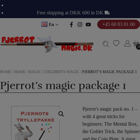
Skip
to
Free shipping at DKK 600 in DK
content
+45 60 83 81 00
En
0
0
HOME
/
HOME
/
MAGIC
/
CHILDREN'S MAGIC
/
PJERROT’S MAGIC PACKAGE 1
Pjerrot’s magic package 1
Pjerrot’s magic pack no. 1 –
with 4 great tricks for
beginners: The Mental Box,
the Goblet Trick, the Spinner
and the Coin Plate. A great