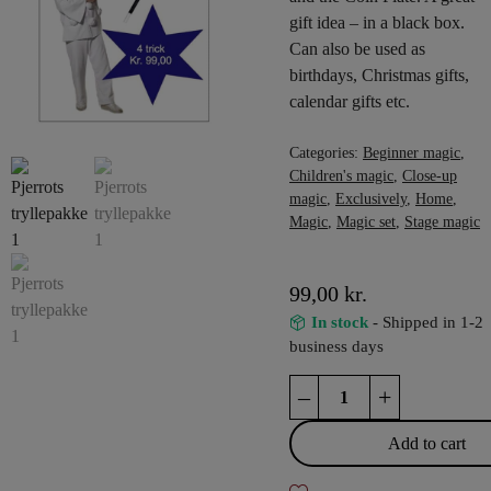
gift idea – in a black box.
Can also be used as
birthdays, Christmas gifts,
calendar gifts etc.
Categories:
Beginner magic
,
Children's magic
,
Close-up
magic
,
Exclusively
,
Home
,
Magic
,
Magic set
,
Stage magic
99,00
kr.
In stock
- Shipped in 1-2
business days
Pjerrot's
–
+
magic
package
Add to cart
1