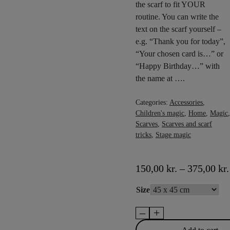
the scarf to fit YOUR
routine. You can write the
text on the scarf yourself –
e.g. “Thank you for today”,
“Your chosen card is…” or
“Happy Birthday…” with
the name at ….
Categories:
Accessories
,
Children's magic
,
Home
,
Magic
,
Scarves
,
Scarves and scarf
tricks
,
Stage magic
150,00
kr.
–
375,00
kr.
Size
–
+
Smart
Message