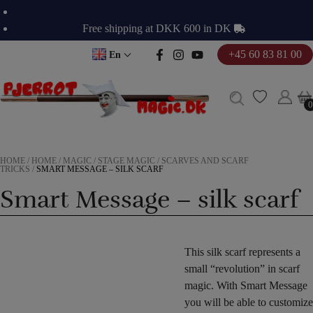
Skip
to
Free shipping at DKK 600 in DK
content
+45 60 83 81 00
En
0
0
HOME
/
HOME
/
MAGIC
/
STAGE MAGIC
/
SCARVES AND SCARF
TRICKS
/
SMART MESSAGE – SILK SCARF
Smart Message – silk scarf
This silk scarf represents a
small “revolution” in scarf
magic. With Smart Message
you will be able to customize