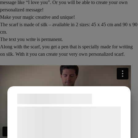
message like “I love you”. Or you will be able to create your own
personalized message!
Make your magic creative and unique!
The scarf is made of silk – available in 2 sizes: 45 x 45 cm and 90 x 90
cm.
The text you write is permanent.
Along with the scarf, you get a pen that is specially made for writing
on silk. With it you can create your very own personalized scarf.
Samtykke til cookies
Vi og vores samarbejdspartnere bruger
teknologier, herunder cookies, til at
indsamle oplysninger om dig til forskellige
formål, herunder: Tilpasning af annoncering,