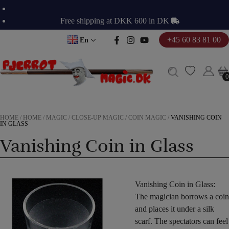
Skip
to
Free shipping at DKK 600 in DK
content
+45 60 83 81 00
En
0
0
HOME
/
HOME
/
MAGIC
/
CLOSE-UP MAGIC
/
COIN MAGIC
/
VANISHING COIN
IN GLASS
Vanishing Coin in Glass
Vanishing Coin in Glass:
The magician borrows a coin
and places it under a silk
scarf. The spectators can feel