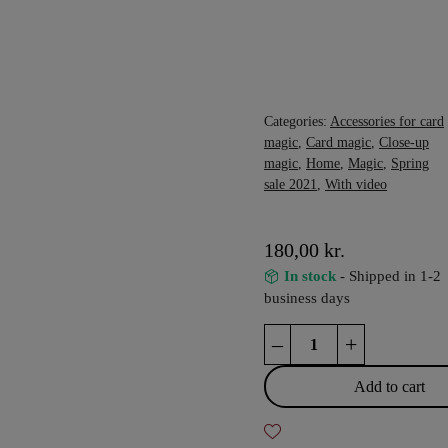
Categories:
Accessories for card
magic
,
Card magic
,
Close-up
magic
,
Home
,
Magic
,
Spring
sale 2021
,
With video
180,00
kr.
In stock
- Shipped in 1-2
business days
Wire
–
+
Prediction
quantity
Add to cart