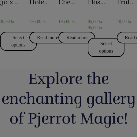
30 x 30 cm. Silk scarves
Holey Chip Miracle
Checker chip
Flash paper
Traffic Light
SCARF
TOKENS
TOKENS
MAGIC
TRICKS
30,00
kr.
295,00
kr.
195,00
kr.
85,00
kr.
–
10,00
kr.
95,00
kr.
Select
Read more
Read more
Read 
Select
options
options
Explore the
enchanting gallery
of Pjerrot Magic!