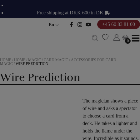
Skip
to
Free shipping at DKK 600 in DK
content
+45 60 83 81 00
En
0
0
HOME
/
HOME
/
MAGIC
/
CARD MAGIC
/
ACCESSORIES FOR CARD
MAGIC
/
WIRE PREDICTION
Wire Prediction
The magician shows a piece
of wire and asks a spectator
to choose a card from a
deck. He takes a lighter and
holds the flame under the
wire. Incredible as it sounds,