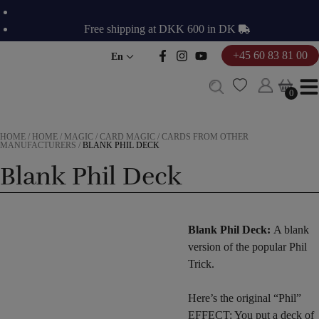
Skip
to
Free shipping at DKK 600 in DK
content
+45 60 83 81 00
En
0
0
HOME
/
HOME
/
MAGIC
/
CARD MAGIC
/
CARDS FROM OTHER
MANUFACTURERS
/
BLANK PHIL DECK
Blank Phil Deck
Blank Phil Deck:
A blank
version of the popular Phil
Trick.
Here’s the original “Phil”
EFFECT: You put a deck of