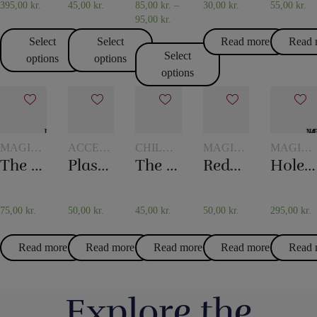
395,00
kr.
45,00
kr.
85,00
kr.
–
30,00
kr.
55,00
kr.
95,00
kr.
Select
Select
Read more
Read 
Select
options
options
options
MAGIC
ACCESSORIES
CHILDREN'S
MAGIC
MAGIC
WITH
FOR
MAGIC
WITH
WITH
The hydrostatic glass
Plastic pockets 10 pcs
The mental box
Reduction milk
Holey Chip Miracle
GLASSES
CARD
GLASSES
TOKENS
AND
MAGIC
AND
JUGS
JUGS
75,00
kr.
50,00
kr.
45,00
kr.
50,00
kr.
295,00
kr.
Read more
Read more
Read more
Read more
Read 
Explore the