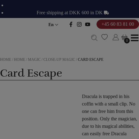
Skip
to
Free shipping at DKK 600 in DK
content
+45 60 83 81 00
En
0
0
HOME
/
HOME
/
MAGIC
/
CLOSE-UP MAGIC
/
CARD ESCAPE
Card Escape
Dracula is trapped in his
coffin with a small clip. No
one can free him from this
position. Only the magician,
due to his magical abilities,
can easily free Dracula