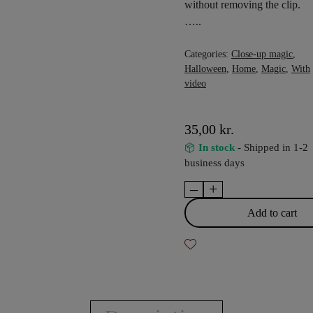
without removing the clip.
…..
Categories:
Close-up magic
,
Halloween
,
Home
,
Magic
,
With
video
35,00
kr.
In stock
- Shipped in 1-2
business days
–
+
Card
Escape
Add to cart
quantity