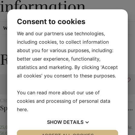
information
Consent to cookies
Weight
0,03 kg
We and our partners use technologies,
including cookies, to collect information
about you for various purposes, including:
Related products
better user experience, functionality,
statistics and marketing. By clicking 'Accept
all cookies' you consent to these purposes.
You can read more about our use of
CHILDREN'S
VARIOUS
STAGE
MAGIC
ROPE
cookies and processing of personal data
MAGIC
MAGIC
WITH
TRICKS
Spirit vase
Thumb – Topp
Dye tube – with two scarves
Checker chip
Figure rope
here
.
TOKENS
SHOW
DETAILS
25,00
kr.
–
30,00
kr.
80,00
kr.
195,00
kr.
195,00
kr.
50,00
kr.