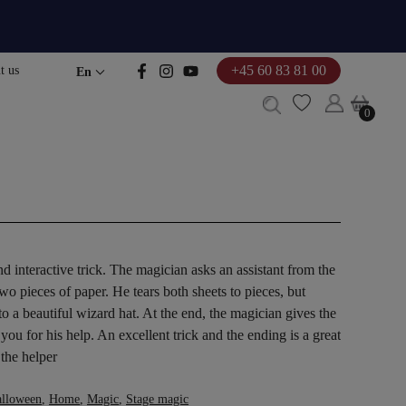
+45 60 83 81 00
t us
En
0
0
d interactive trick. The magician asks an assistant from the
o pieces of paper. He tears both sheets to pieces, but
o a beautiful wizard hat. At the end, the magician gives the
k you for his help. An excellent trick and the ending is a great
 the helper
lloween
,
Home
,
Magic
,
Stage magic