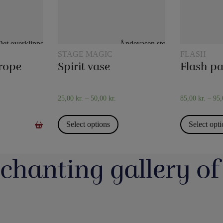
STAGE MAGIC
FLASH
rope
Spirit vase
Flash p
25,00
kr.
–
50,00
kr.
85,00
kr.
–
95
Select options
Select opt
chanting gallery of
jerrotMagic.dk støtter
Magic Junior Day i lørdags var en dejlig dag.
Lørdag h
Indsamling
Henrik Specht fortalte om sit trylleliv, som
udsalgsd