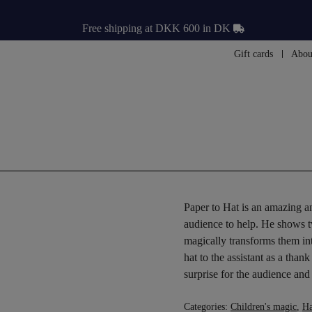
Free shipping at DKK 600 in DK
Gift cards
Abou
Paper to Hat is an amazing an
audience to help. He shows tw
magically transforms them int
hat to the assistant as a than
surprise for the audience and
Categories:
Children's magic
,
Ha