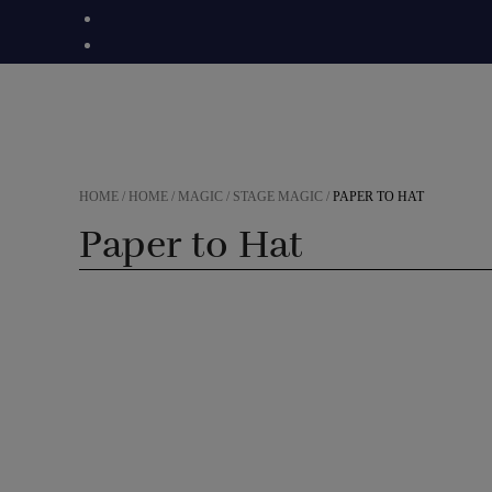
Skip
to
content
HOME
/
HOME
/
MAGIC
/
STAGE MAGIC
/
PAPER TO HAT
Paper to Hat