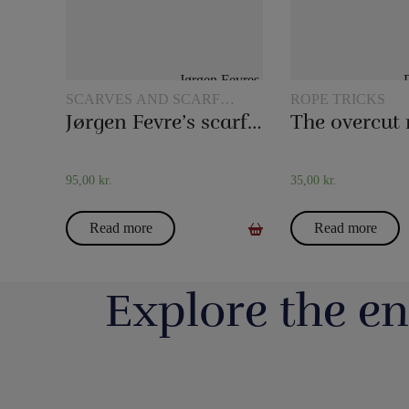
SCARVES AND SCARF
ROPE TRICKS
TRICKS
Jørgen Fevre’s scarf routine
The overcut 
95,00
kr.
35,00
kr.
Read more
Read more
Explore the en
Så har vi fyldt lageret op igen med nye
Boll Entertainment / P
forskellige bugtalerdukker og bugtalerdyr, så
Danmarks 