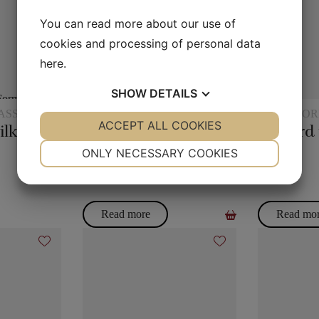
You can read more about our use of
cookies and processing of personal data
here
.
SHOW
DETAILS
ASSES AND
VARIOUS
ACCESSOR
YES
ACCEPT ALL COOKIES
NO
YES
NO
MAGIC
ilk
Gypsy Thread
NECESSARY
PREFERENCES
ONLY NECESSARY COOKIES
YES
NO
YES
NO
35,00
kr.
45,00
kr.
MARKETING
STATISTICS
Read more
Read mo