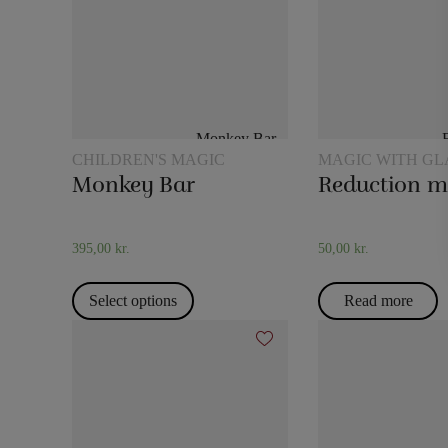
CHILDREN'S MAGIC
MAGIC WITH GL
JUGS
Monkey Bar
Reduction m
395,00
kr.
50,00
kr.
Select options
Read more