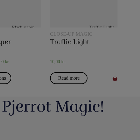
CLOSE-UP MAGIC
aper
Traffic Light
,00
kr.
10,00
kr.
ions
Read more
 Pjerrot Magic!
avde vi en meget hyggelig
Du kan blive tryllekunstner - Lær at trylle:
ag. Og et særdeles godt og
Du har sikkert set en tryllekunstner optræde