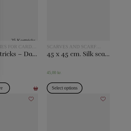
IES FOR CARD
SCARVES AND SCARF
TRICKS
25 Card tricks – Darling
45 x 45 cm. Silk scarves
45,00
kr.
re
Select options