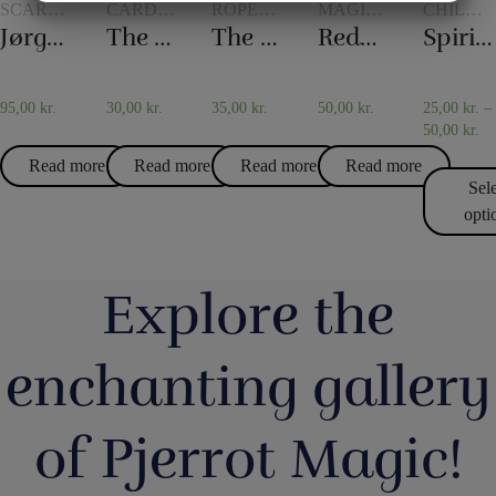
SCARVES
CARD
ROPE
MAGIC
CHILDR
MARKETING
STATISTICS
AND
TRICKS
TRICKS
WITH
MAGIC
Jørgen Fevre’s scarf routine
The world’s longest card trick
The overcut rope
Reduction milk
Spirit vase
SCARF
GLASSES
TRICKS
AND
JUGS
95,00
kr.
30,00
kr.
35,00
kr.
50,00
kr.
25,00
kr.
–
50,00
kr.
Read more
Read more
Read more
Read more
Sel
opti
Explore the
enchanting gallery
of Pjerrot Magic!