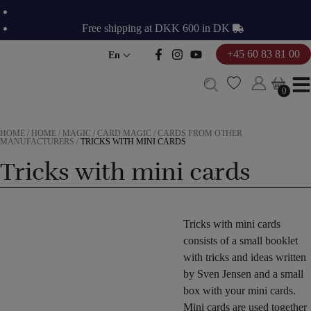
Skip
to
Free shipping at DKK 600 in DK
content
+45 60 83 81 00
En
0
0
HOME
/
HOME
/
MAGIC
/
CARD MAGIC
/
CARDS FROM OTHER
MANUFACTURERS
/
TRICKS WITH MINI CARDS
Tricks with mini cards
Tricks with mini cards
consists of a small booklet
with tricks and ideas written
by Sven Jensen and a small
box with your mini cards.
Mini cards are used together