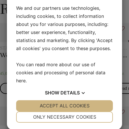
Related products
We and our partners use technologies,
including cookies, to collect information
about you for various purposes, including:
better user experience, functionality,
statistics and marketing. By clicking 'Accept
all cookies' you consent to these purposes.
STAGE
FLASH
STAGE
ROPE
MAGIC
MAGIC
MAGIC
WITH
Water in the newspaper
Flash paper
Dye tube – with two scarves
Magic rope 8 mm natural colored (10 meters)
The hydrostatic glass
GLASSE
AND
You can read more about our use of
JUGS
cookies and processing of personal data
45,00
kr.
85,00
kr.
–
80,00
kr.
45,00
kr.
75,00
kr.
95,00
kr.
here
.
Read more
Read more
Read more
Read 
SHOW
DETAILS
Select
options
YES
ACCEPT ALL COOKIES
NO
YES
NO
NECESSARY
PREFERENCES
ONLY NECESSARY COOKIES
YES
NO
YES
NO