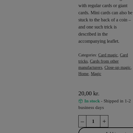
with regular cards or giant
cards. Mini cards can also be
stuck to the back of a coin –
and one such trick is
described in the
accompanying leaflet.
Categories:
Card magic
,
Card
tricks
,
Cards from other
manufacturers
,
Close-up magic
,
Home
,
Magic
20,00
kr.
In stock
- Shipped in 1-2
business days
Tricks
–
+
with
mini